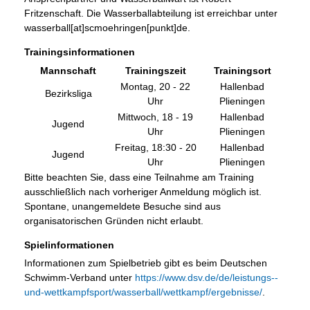
Fritzenschaft. Die Wasserballabteilung ist erreichbar unter
wasserball[at]scmoehringen[punkt]de.
Trainingsinformationen
Mannschaft
Trainingszeit
Trainingsort
Montag, 20 - 22
Hallenbad
Bezirksliga
Uhr
Plieningen
Mittwoch, 18 - 19
Hallenbad
Jugend
Uhr
Plieningen
Freitag, 18:30 - 20
Hallenbad
Jugend
Uhr
Plieningen
Bitte beachten Sie, dass eine Teilnahme am Training
ausschließlich nach vorheriger Anmeldung möglich ist.
Spontane, unangemeldete Besuche sind aus
organisatorischen Gründen nicht erlaubt.
Spielinformationen
Informationen zum Spielbetrieb gibt es beim Deutschen
Schwimm-Verband unter
https://www.dsv.de/de/leistungs--
und-wettkampfsport/wasserball/wettkampf/ergebnisse/
.