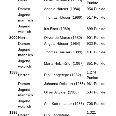
Herren
Oliver de Marco (1980)
Punkte
Damen
Angela Häuser (1984)
954 Punkte
Jugend
Thomas Häuser (1989)
517 Punkte
männlich
Jugend
Iris Elser (1989)
899 Punkte
weiblich
2000
Herren
Oliver de Marco (1980)
901 Punkte
Damen
Angela Häuser (1984)
933 Punkte
Jugend
Thomas Häuser (1989)
401 Punkte
männlich
Jugend
Maria Holzmüller (1987)
851 Punkte
weiblich
1999
1.274
Herren
Dirk Langetepe (1982)
Punkte
Damen
Johanna Reichert (1985)
961 Punkte
Jugend
Oliver Altvater (1986)
504 Punkte
männlich
Jugend
Ann-Katrin Lauer (1988)
706 Punkte
weiblich
1998
1.321
Herren
Dirk Langetepe