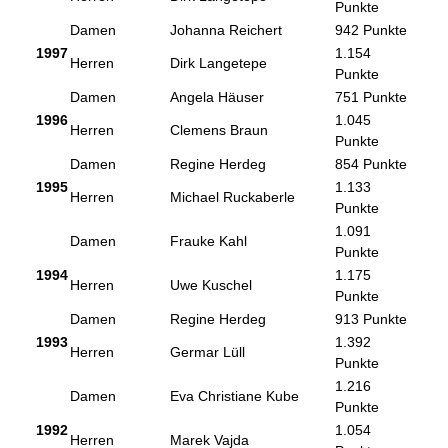
Punkte
Damen
Johanna Reichert
942 Punkte
1997
1.154
Herren
Dirk Langetepe
Punkte
Damen
Angela Häuser
751 Punkte
1996
1.045
Herren
Clemens Braun
Punkte
Damen
Regine Herdeg
854 Punkte
1995
1.133
Herren
Michael Ruckaberle
Punkte
1.091
Damen
Frauke Kahl
Punkte
1994
1.175
Herren
Uwe Kuschel
Punkte
Damen
Regine Herdeg
913 Punkte
1993
1.392
Herren
Germar Lüll
Punkte
1.216
Damen
Eva Christiane Kube
Punkte
1992
1.054
Herren
Marek Vajda